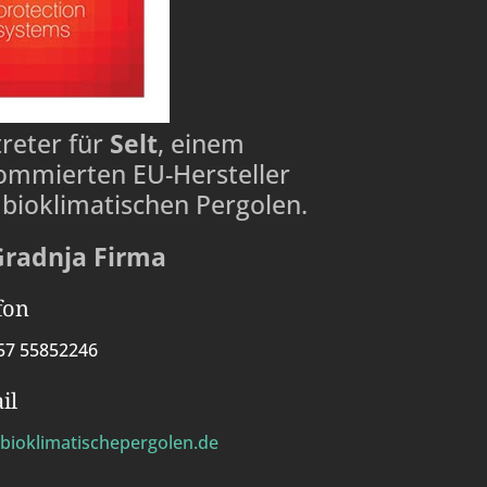
treter für
Selt
, einem
ommierten EU-Hersteller
 bioklimatischen Pergolen.
Gradnja Firma
fon
57 55852246
il
bioklimatischepergolen.de