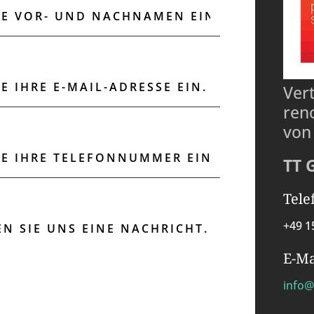
Ver
ren
von
TT 
Tele
+49 1
E-Ma
info@