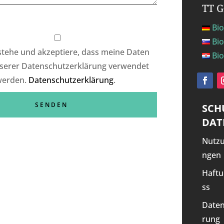
TT 
Bio
Bio
rstehe und akzeptiere, dass meine Daten
Bio
serer Datenschutzerklärung verwendet
werden.
Datenschutzerklärung
.
SCH
DAT
Nutz
ngen
Haftu
ss
Daten
rung