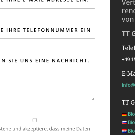
Ver
ren
von
TT 
Tele
+49 1
E-Ma
info@
TT 
Bio
Bio
rstehe und akzeptiere, dass meine Daten
Bio