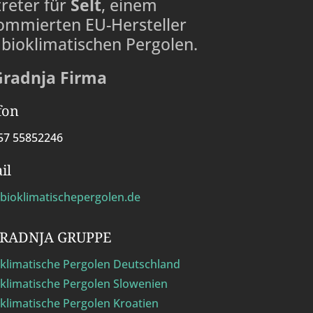
treter für
Selt
, einem
ommierten EU-Hersteller
 bioklimatischen Pergolen.
Gradnja Firma
fon
57 55852246
il
bioklimatischepergolen.de
GRADNJA GRUPPE
klimatische Pergolen Deutschland
klimatische Pergolen Slowenien
klimatische Pergolen Kroatien