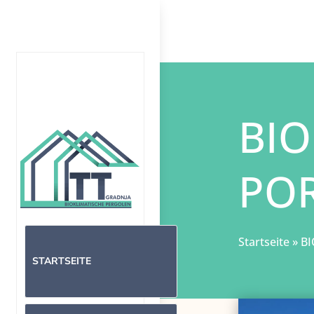
BIO
PO
Startseite
»
BI
STARTSEITE