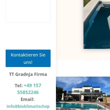
Kontaktieren Sie
uns!
TT Gradnja Firma
+49 157
Tel:
55852246
Email:
info@bioklimatischep