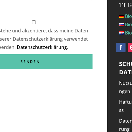
TT 
Bio
Bio
rstehe und akzeptiere, dass meine Daten
Bio
serer Datenschutzerklärung verwendet
werden.
Datenschutzerklärung
.
SCH
DAT
Nutz
ngen
Haftu
ss
Daten
rung