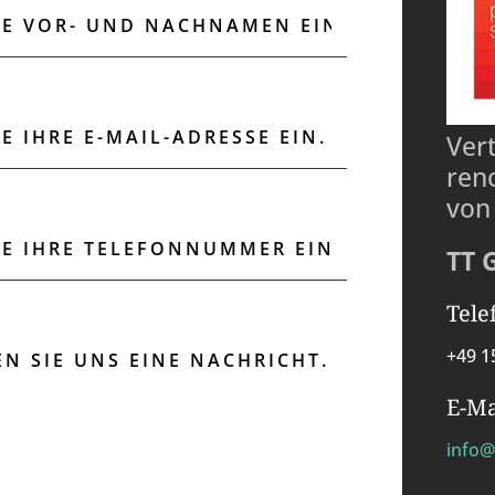
Ver
ren
von
TT 
Tele
+49 1
E-Ma
info@