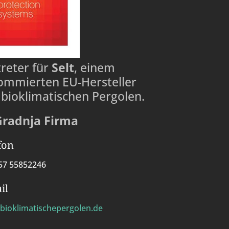
treter für
Selt
, einem
ommierten EU-Hersteller
 bioklimatischen Pergolen.
Gradnja Firma
fon
57 55852246
il
bioklimatischepergolen.de