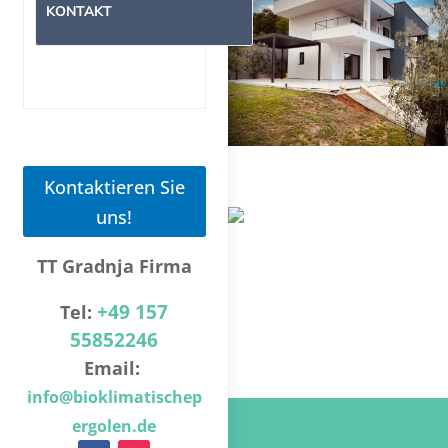
KONTAKT
Kontaktieren Sie
uns!
TT Gradnja Firma
+49 157
Tel:
55852246
Email:
info@bioklimatischep
ergolen.de