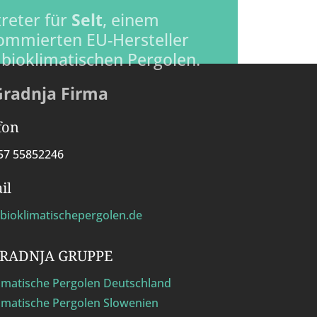
treter für
Selt
, einem
ommierten EU-Hersteller
 bioklimatischen Pergolen.
Gradnja Firma
fon
57 55852246
il
bioklimatischepergolen.de
GRADNJA GRUPPE
limatische Pergolen Deutschland
imatische Pergolen Slowenien