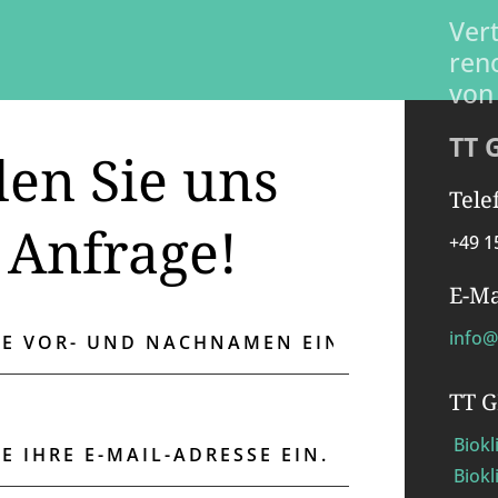
Ver
ren
von
TT 
en Sie uns
Tele
 Anfrage!
+49 1
E-Ma
info@
TT 
Biok
Biokl